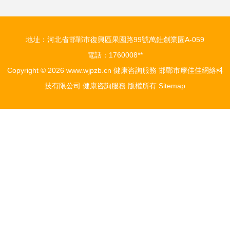
地址：河北省邯鄲市復興區果園路99號萬釷創業園A-059
電話：1760008**
Copyright © 2026
www.wjpzb.cn
健康咨詢服務
邯鄲市摩佳佳網絡科
技有限公司
健康咨詢服務
版權所有
Sitemap