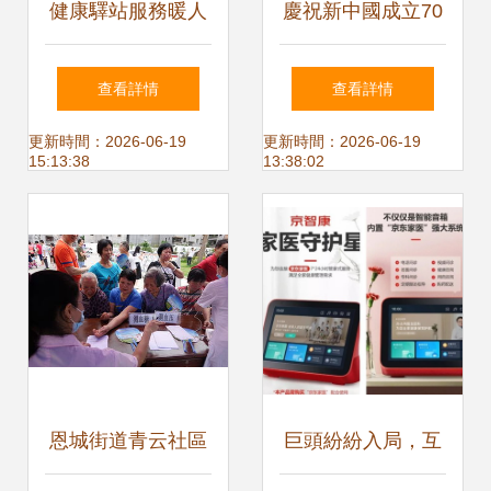
健康驛站服務暖人
慶祝新中國成立70
心 家門口的義診等
周年 泰州中西醫結
查看詳情
查看詳情
您來
合醫院舉辦“健康江
更新時間：2026-06-19
更新時間：2026-06-19
15:13:38
13:38:02
蘇服務百姓”大型聯
合義診活動
恩城街道青云社區
巨頭紛紛入局，互